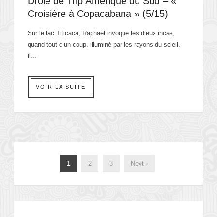
Drôle de Trip Amérique du Sud – «
Croisière à Copacabana » (5/15)
Sur le lac Titicaca, Raphaël invoque les dieux incas,
quand tout d’un coup, illuminé par les rayons du soleil,
il...
VOIR LA SUITE
1
2
3
Next ›