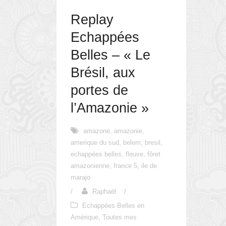
Replay
Echappées
Belles – « Le
Brésil, aux
portes de
l’Amazonie »
amazone
,
amazonie
,
amerique du sud
,
belem
,
bresil
,
echappées belles
,
fleuve
,
fôret
amazonienne
,
france 5
,
ile de
marajo
/
Raphaël
/
Echappées Belles en
Amérique
,
Toutes mes