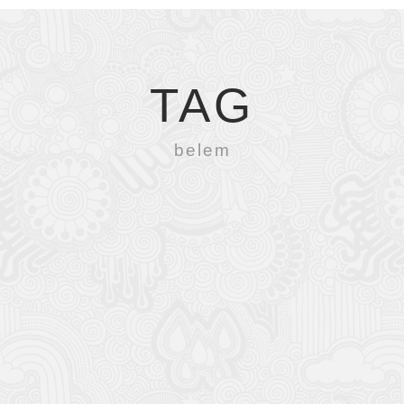
TAG
belem