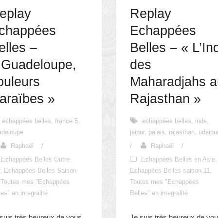
eplay
Replay
chappées
Echappées
elles –
Belles – « L’In
 Guadeloupe,
des
ouleurs
Maharadjahs a
araïbes »
Rajasthan »
echappées belles
,
france 5
,
echappées belles
,
inde
,
adeloupe
jaipur
,
palais
,
rajasthan
,
udaipu
Raphaël
/
/
Raphaël
/
Echappées Belles Outre-
Echappées Belles en Asie
,
r
,
Echappées Belles Saison
Echappées Belles saison 11
,
Toutes mes "Echappées
Toutes mes "Echappées
les" en integralité
Belles" en integralité
suis très heureux de vous
Je suis très heureux de vo