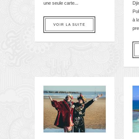
une seule carte...
Dji
Po
à l
VOIR LA SUITE
pre