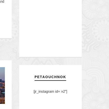
and
PETAOUCHNOK
[jr_instagram id= »2″]