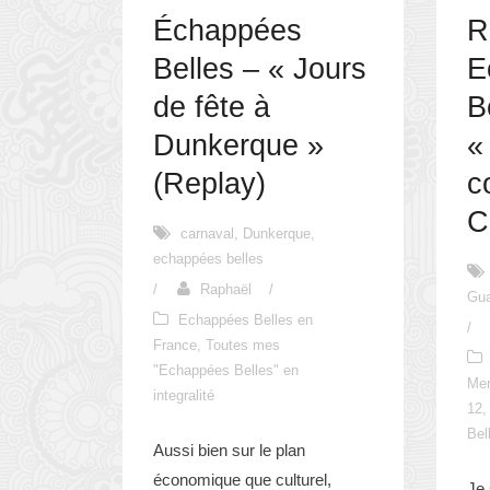
Échappées
R
Belles – « Jours
E
de fête à
B
Dunkerque »
«
(Replay)
c
C
carnaval
,
Dunkerque
,
echappées belles
/
Raphaël
/
Gu
Echappées Belles en
/
France
,
Toutes mes
"Echappées Belles" en
Me
integralité
12
,
Bel
Aussi bien sur le plan
économique que culturel,
Je 