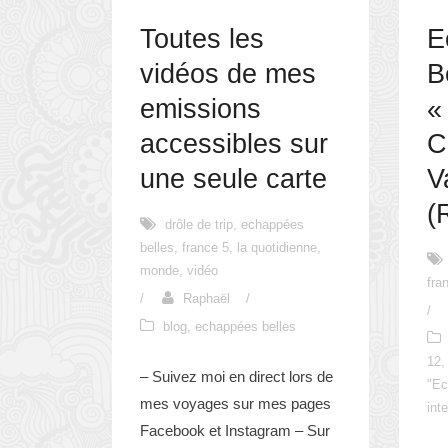
Toutes les
E
vidéos de mes
B
emissions
«
accessibles sur
C
une seule carte
V
(
drôle de trip
,
echappées
belles
,
france 5
,
la quotidienne
,
monde
,
vidéo
fra
/
Raphaël
/
/
blog
,
echappées belles
12
,
– Suivez moi en direct lors de
"Ec
mes voyages sur mes pages
inte
Facebook et Instagram – Sur