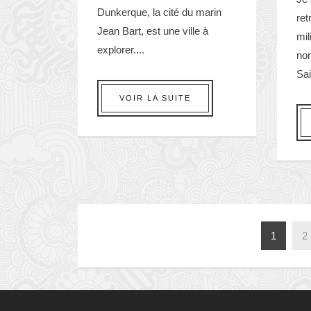
Dunkerque, la cité du marin
re
Jean Bart, est une ville à
mil
explorer....
no
Sai
VOIR LA SUITE
1
2