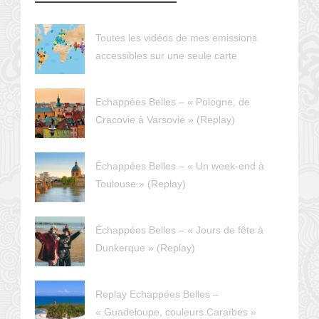
Toutes les vidéos de mes emissions
accessibles sur une seule carte
Echappées Belles – « Pologne, de
Cracovie à Varsovie » (Replay)
Échappées Belles – « Un week-end à
Toulouse » (Replay)
Échappées Belles – « Jours de fête à
Dunkerque » (Replay)
Replay Echappées Belles –
« Guadeloupe, couleurs Caraïbes »