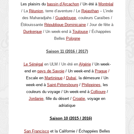
Les plaisirs du
bassin d’Arcachon
/ Un été à
Montréal
/ La
Réunion
, terre d’aventure / Le
Rajasthan
– L’inde
des Maharadjahs /
Guadeloupe
, couleurs Caraïbes /
Éblouissante
République Dominicaine
/ Jour de fête à
Dunkerque
/ Un week-end à
Toulouse
/ Échappées
Belles
Pologne
Saison 11 (2016 / 2017)
Le Sénégal
en ULM / Un été en
Algérie
/ Un week-
end en
pays de Savoie
/ Un week-end à
Prague
/
Escale en
Martinique
/
Dubaï
, la démesure / Un
week-end à
Saint-Pétersbourg
/
Philippines
, les
couleurs du voyage / Un week-end à
Collioure
/
Jordanie
, fille du désert /
Croatie
, voyage en
adriatique
Saison 10 (2015 / 2016)
San Francisco
et la Californie / Échappées Belles