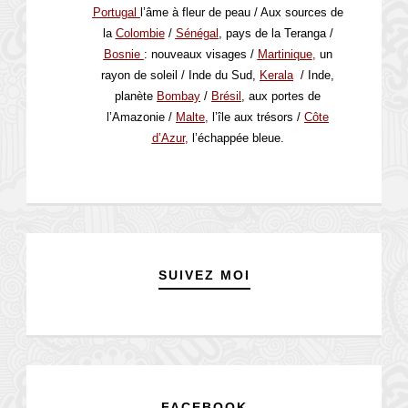
Portugal
l’âme à fleur de peau / Aux sources de
la
Colombie
/
Sénégal
, pays de la Teranga /
Bosnie
: nouveaux visages /
Martinique
,
un
rayon de soleil / Inde du Sud,
Kerala
/ Inde,
planète
Bombay
/
Brésil
, aux portes de
l’Amazonie
/
Malte,
l’île aux trésors /
Côte
d’Azur
,
l’échappée bleue
.
SUIVEZ MOI
FACEBOOK