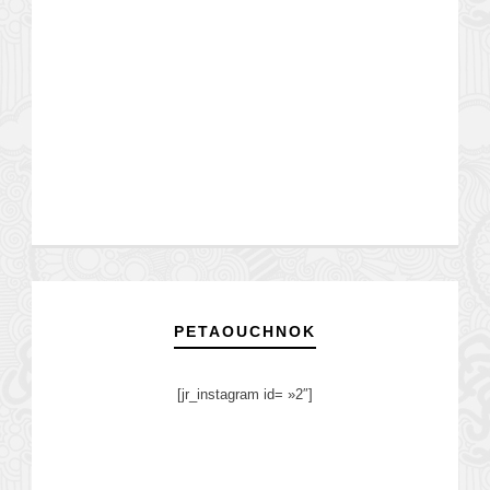
PETAOUCHNOK
[jr_instagram id= »2″]