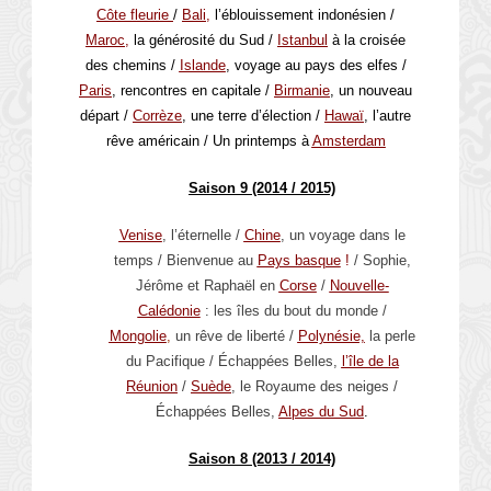
Côte fleurie
/
Bali
,
l’éblouissement indonésien /
Maroc,
la générosité du Sud /
Istanbul
à la croisée
des chemins /
Islande
, voyage au pays des elfes /
Paris
, rencontres en capitale /
Birmanie
, un nouveau
départ /
Corrèze
, une terre d’élection /
Hawaï
, l’autre
rêve américain / Un printemps à
Amsterdam
Saison 9 (2014 / 2015)
Venise
, l’éternelle /
Chine
, un voyage dans le
temps / Bienvenue au
Pays basque
!
/ Sophie,
Jérôme et Raphaël en
Corse
/
Nouvelle-
Calédonie
: les îles du bout du monde /
Mongolie
,
un rêve de liberté /
Polynésie,
la perle
du Pacifique / Échappées Belles,
l’île de la
Réunion
/
Suède
, le Royaume des neiges /
Échappées Belles,
Alpes du Sud
.
Saison 8 (2013 / 2014)