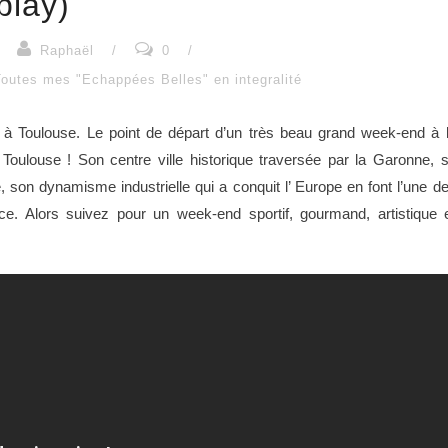
play)
Raphaël
/
0
/
Toutes mes "Echappées Belles" en integralité
r à
Toulouse
. Le point de départ d’un très beau grand week-end à 
Ô
Toulouse
! Son centre ville historique traversée par la Garonne, 
 son dynamisme industrielle qui a conquit l’ Europe en font l’une d
ce. Alors suivez pour un week-end sportif, gourmand, artistique 