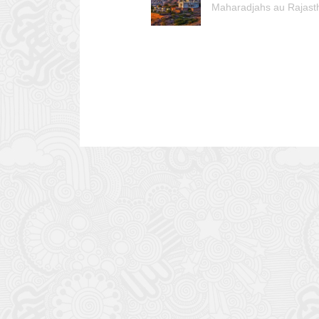
Maharadjahs au Rajast