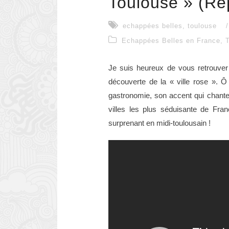
Toulouse » (Re
echappées belles
,
toulouse
/
Echappées Belles en France
,
Je suis heureux de vous retrouve
découverte de la « ville rose ». 
gastronomie, son accent qui chante,
villes les plus séduisante de Fran
surprenant en midi-toulousain !