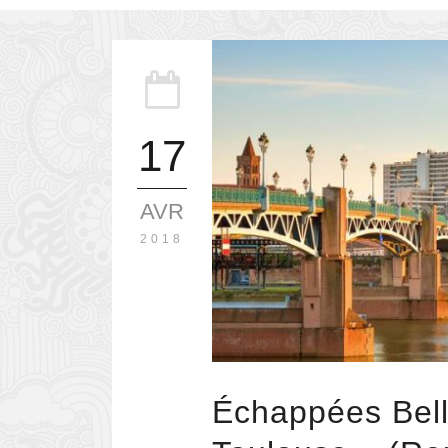
17
AVR
2018
Échappées Bell