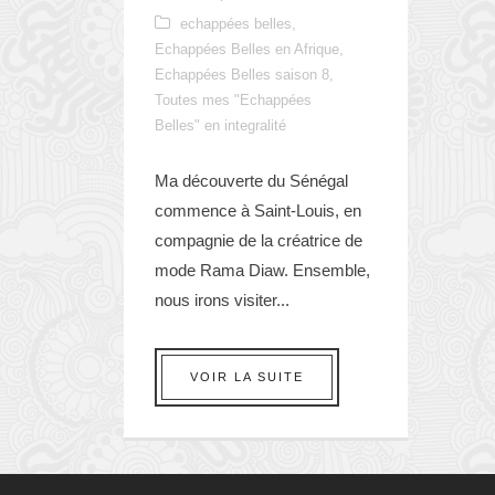
echappées belles
,
Echappées Belles en Afrique
,
Echappées Belles saison 8
,
Toutes mes "Echappées
Belles" en integralité
Ma découverte du Sénégal
commence à Saint-Louis, en
compagnie de la créatrice de
mode Rama Diaw. Ensemble,
nous irons visiter...
VOIR LA SUITE