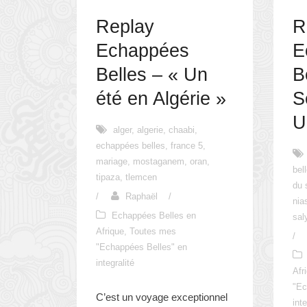
Replay
R
Echappées
E
Belles – « Un
B
été en Algérie »
S
U
alger
,
algerie
,
chaabi
,
echappées belles
,
france 5
,
mariage
,
mostaganem
,
oran
,
bel
tipaza
,
tlemcen
du 
/
Raphaël
/
ni
Echappées Belles en
sal
Afrique
,
Toutes mes
/
"Echappées Belles" en
integralité
Afr
"Ec
C’est un voyage exceptionnel
inte