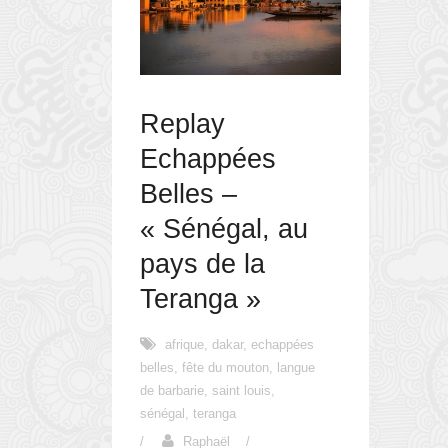
Replay
Echappées
Belles –
« Sénégal, au
pays de la
Teranga »
afrique
,
dakar
,
echappées
belles
,
fête du mouton
,
langue
de barbarie
,
saint louis
,
sénégal
,
teranga
/
Raphaël
/