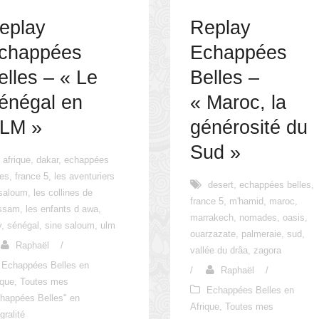
eplay
Replay
chappées
Echappées
elles – « Le
Belles –
énégal en
« Maroc, la
LM »
générosité du
Sud »
afrique
,
dakar
,
echappées
les
,
france 5
,
les aventuriers
desert
,
echappées belles
,
saloum
,
les collines de
france 5
,
m'hamid
,
maroc
,
assam
,
les enfants d awa
,
marrakech
,
nomades
,
oasis
,
y
,
sénégal
,
sine saloum
,
ulm
ouarzazate
,
palmeraie
,
sud
,
Raphaël
/
vallée du drâa
,
zagora
Echappées Belles en
/
Raphaël
/
ique
,
Toutes mes
Echappées Belles en
happées Belles" en
Afrique
,
Toutes mes
gralité