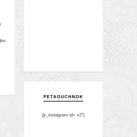
e
des
PETAOUCHNOK
[jr_instagram id= »2″]