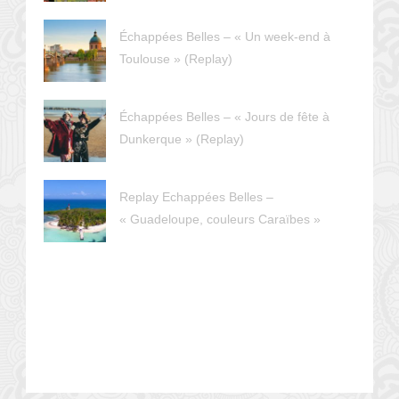
Échappées Belles – « Un week-end à
Toulouse » (Replay)
Échappées Belles – « Jours de fête à
Dunkerque » (Replay)
Replay Echappées Belles –
« Guadeloupe, couleurs Caraïbes »