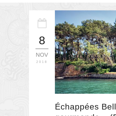
8
NOV
2018
Échappées Bell