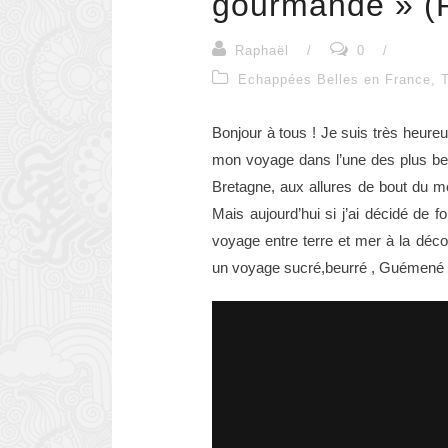
gourmande » (
Raphaël
/
0
/
Echappées Belles en France
,
Bonjour à tous ! Je suis très heur
mon voyage dans l’une des plus bell
Bretagne, aux allures de bout du mon
Mais aujourd’hui si j’ai décidé de 
voyage entre terre et mer à la déc
un voyage sucré,beurré , Guémené e