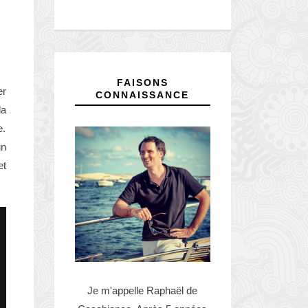
FAISONS
er
CONNAISSANCE
la
e.
un
et
Je m'appelle Raphaël de