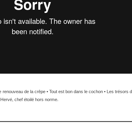
 renouveau de la crêpe • Tout est bon dans le cochon • Les trésors 
• Hervé, chef étoilé hors norme.