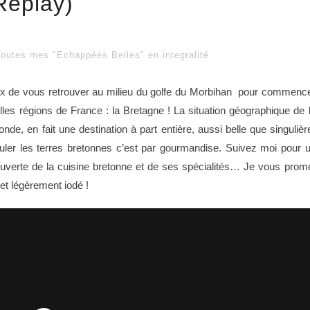
Replay)
Toutes mes "Echappées Belles" en integralité
eux de vous retrouver au milieu du golfe du Morbihan pour commenc
es régions de France : la Bretagne ! La situation géographique de 
de, en fait une destination à part entière, aussi belle que singulièr
fouler les terres bretonnes c’est par gourmandise. Suivez moi pour 
ouverte de la cuisine bretonne et de ses spécialités… Je vous prom
t légèrement iodé !