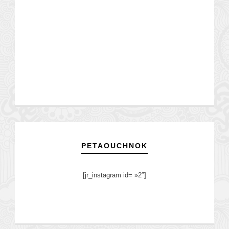
PETAOUCHNOK
[jr_instagram id= »2″]