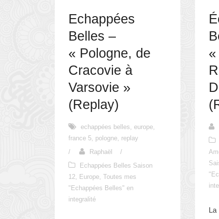
Echappées
É
Belles –
B
« Pologne, de
«
Cracovie à
R
Varsovie »
D
(Replay)
(
echappées belles
,
europe
,
france 5
,
pologne
,
replay
/
Raphaël
/
Am
Sai
Echappées Belles Saison
"Ec
12
,
Europe
,
Toutes mes
inte
"Echappées Belles" en
integralité
La