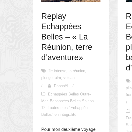
Replay
R
Echappées
E
Belles – « La
B
Réunion, terre
p
d’aventure»
b
d
île intense
,
la réunion
,
plonge
,
ulm
,
volcan
/
Raphaël
/
pila
Echappées Belles Outre-
fra
Mer
,
Echappées Belles Saison
/
12
,
Toutes mes "Echappées
Belles" en integralité
Fra
Sai
Pour mon deuxième voyage
"Ec