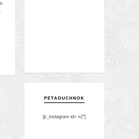
us
u
PETAOUCHNOK
[jr_instagram id= »2″]