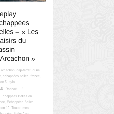
eplay
chappées
elles – « Les
laisirs du
assin
’Arcachon »
arcachon
,
cap-ferret
,
dune
t
,
echappées belles
,
france
,
nce 5
,
pyla
Raphaël
/
Echappées Belles en
nce
,
Echappées Belles
son 12
,
Toutes mes
happées Belles" en