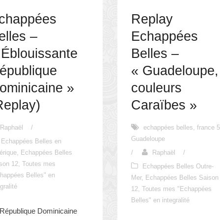
chappées
Replay
elles –
Echappées
 Éblouissante
Belles –
épublique
« Guadeloupe,
ominicaine »
couleurs
Replay)
Caraïbes »
Raphaël
/
echappées belles
,
france 5
Guadeloupe
Echappées Belles en
érique
,
Echappées Belles
/
Raphaël
/
son 12
,
Toutes mes
Echappées Belles Outre-
happées Belles" en
Mer
,
Echappées Belles Saison
gralité
12
,
Toutes mes "Echappées
Belles" en integralité
 République Dominicaine