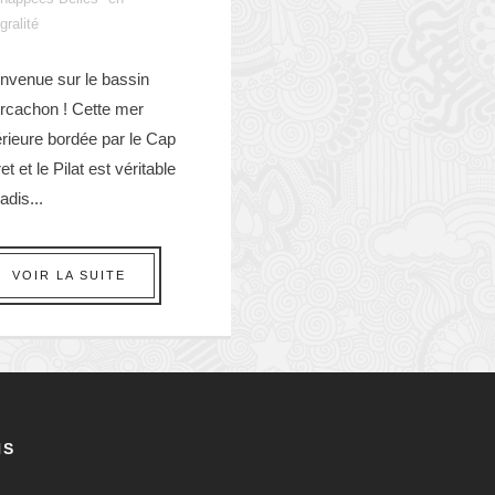
gralité
nvenue sur le bassin
Arcachon ! Cette mer
érieure bordée par le Cap
ret et le Pilat est véritable
adis...
VOIR LA SUITE
NS