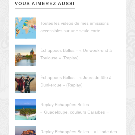
VOUS AIMEREZ AUSSI
Toutes les vidéos de mes emissions
accessibles sur une seule carte
Échappées Belles – « Un week-end à
Toulouse » (Replay)
Échappées Belles – « Jours de fête à
Dunkerque » (Replay)
Replay Echappées Belles –
« Guadeloupe, couleurs Caraïbes »
Replay Echappées Belles – « L’Inde des