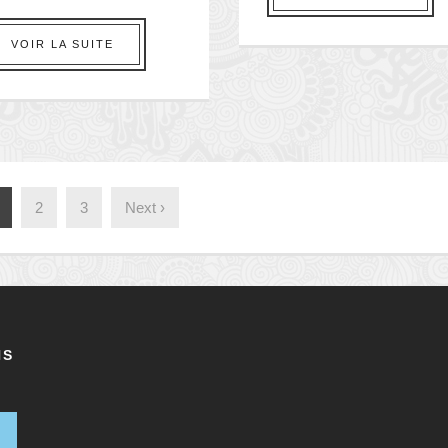
VOIR LA SUITE
2
3
Next ›
NS