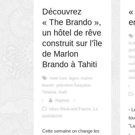
Découvrez
«
« The Brando »,
e
un hôtel de rêve
construit sur l’île
la 
gui
de Marlon
his
Brando à Tahiti
cor
deb
we
hotel luxe
,
lagon
,
marlon
brando
,
polynésie française
,
/
Tetiaroa
,
thaiti
/
Raphaël
/
Idées Week-end France
,
La
- L
quotidienne
tou
"La
Cette semaine on change les
-