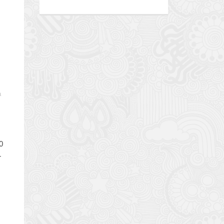
a
0
r