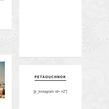
PETAOUCHNOK
[jr_instagram id= »2″]