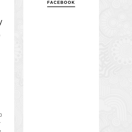
FACEBOOK
y
e
0
r
...