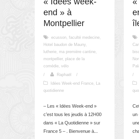
« Idées week-
«
end » à
e
Montpellier
î
ecusson
,
faculté medecine
,
Hotel baudon de Mauny
,
Ca
lutherie
,
ma première cantine
,
bis
montpellier
,
place de la
No
comédie
,
vélo
Pal
/
Raphaël
/
/
Idées Week-end France
,
La
quotidienne
quo
– Les « Idées Week-end »
Ce
c’est tous les jeudis à 12H00
un 
dans « La Quotidienne » sur
une
France 5 – . Bienvenue à...
cha