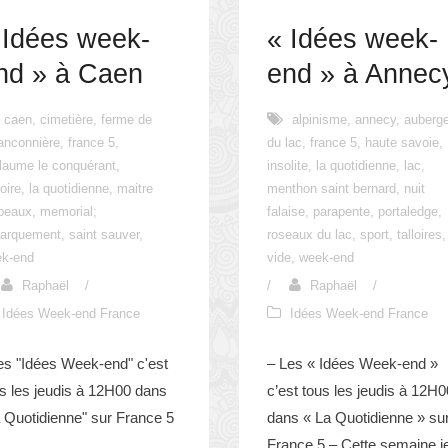
 Idées week-
« Idées week-
nd » à Caen
end » à Annec
caen
,
cimetière
,
ferme de
alpinisme
,
annecy
,
auberg
ranconnière
,
france 5
,
du lac
,
france 5
,
haute savoie
,
llaume le conquérant
,
insolite
,
la quotidienne
,
lac
,
toire
,
la quotidienne
,
maitre
menthon saint bernard
,
nuit
beaux
,
memorial;
falaise
,
parapente
,
portaledge
,
arquement
,
saint sauver
,
roseaux du lac
,
sport
,
talloires
,
ek-end
vide
,
week-end
Raphaël
/
/
Raphaël
/
Idées Week-end France
Idées Week-end France
es "Idées Week-end" c'est
– Les « Idées Week-end »
s les jeudis à 12H00 dans
c’est tous les jeudis à 12H0
 Quotidienne" sur France 5
dans « La Quotidienne » su
France 5 – Cette semaine je