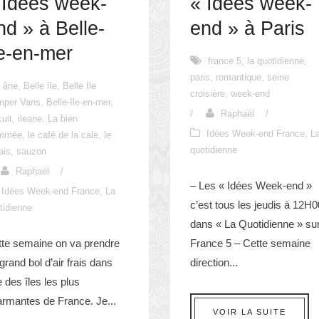
 Idées week-
« Idées week-
nd » à Belle-
end » à Paris
le-en-mer
france 5
,
la quotidienne
,
paris
,
romantique
,
seine
âne
,
Belle île
,
Belle Ile
croisière
,
week-end
mper Vans
,
Belle-île-en-mer
,
/
Raphaël
/
cuit
,
ileane
,
La bien
Idées Week-end France
,
L
mmée
,
le café de la cale
,
le
quotidienne
ais
,
sauzon
Raphaël
/
– Les « Idées Week-end »
Idées Week-end France
,
La
c’est tous les jeudis à 12H0
tidienne
dans « La Quotidienne » su
tte semaine on va prendre
France 5 – Cette semaine
grand bol d’air frais dans
direction...
 des îles les plus
rmantes de France. Je...
VOIR LA SUITE