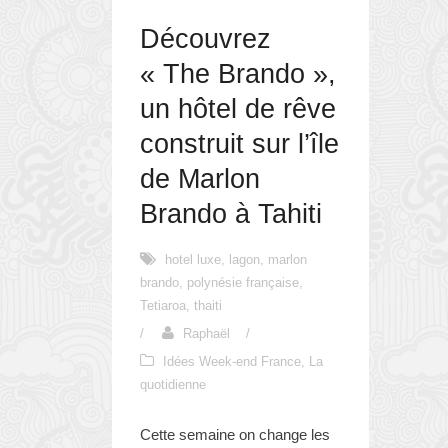
Découvrez
« The Brando »,
un hôtel de rêve
construit sur l’île
de Marlon
Brando à Tahiti
hotel luxe
,
lagon
,
marlon
brando
,
polynésie française
,
Tetiaroa
,
thaiti
/
Raphaël
/
Idées Week-end France
,
La
quotidienne
Cette semaine on change les