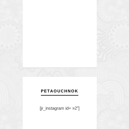
PETAOUCHNOK
[jr_instagram id= »2″]