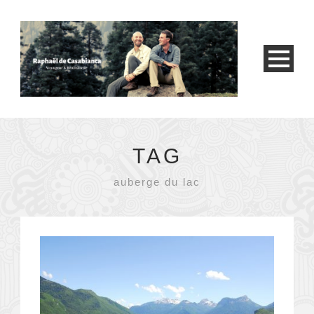
TAG
auberge du lac