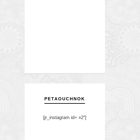
PETAOUCHNOK
[jr_instagram id= »2″]