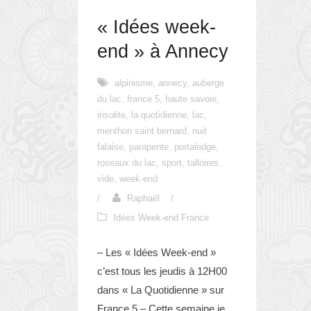
« Idées week-
end » à Annecy
alpinisme
,
annecy
,
auberge
du lac
,
france 5
,
haute savoie
,
insolite
,
la quotidienne
,
lac
,
menthon saint bernard
,
nuit
falaise
,
parapente
,
portaledge
,
roseaux du lac
,
sport
,
talloires
,
vide
,
week-end
/
Raphaël
/
Idées Week-end France
– Les « Idées Week-end »
c’est tous les jeudis à 12H00
dans « La Quotidienne » sur
France 5 – Cette semaine je...