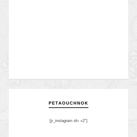
PETAOUCHNOK
[jr_instagram id= »2″]