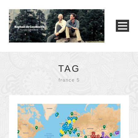
TAG
france 5