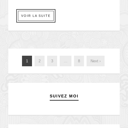
VOIR LA SUITE
1
2
3
…
8
Next ›
SUIVEZ MOI