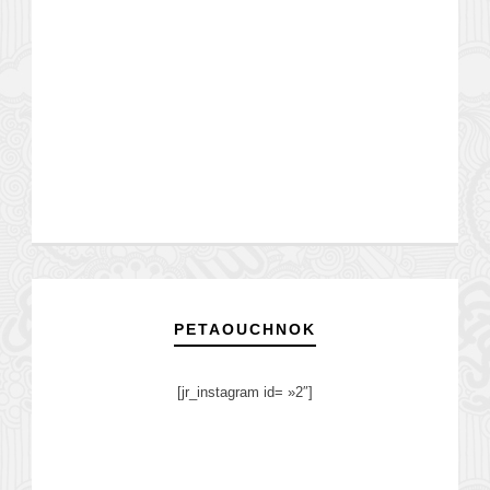
PETAOUCHNOK
[jr_instagram id= »2″]