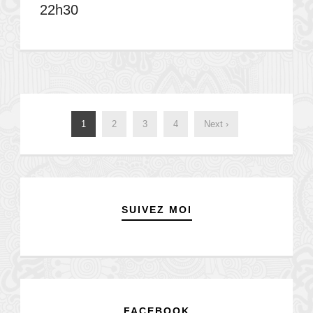
22h30
1
2
3
4
Next ›
SUIVEZ MOI
FACEBOOK