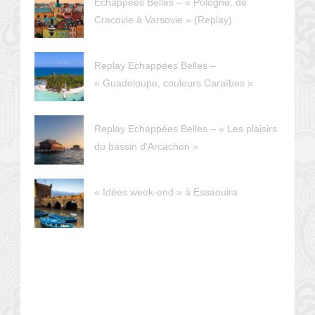
Echappées Belles – « Pologne, de
Cracovie à Varsovie » (Replay)
Replay Echappées Belles –
« Guadeloupe, couleurs Caraïbes »
Replay Echappées Belles – « Les plaisirs
du bassin d’Arcachon »
« Idées week-end » à Essaouira