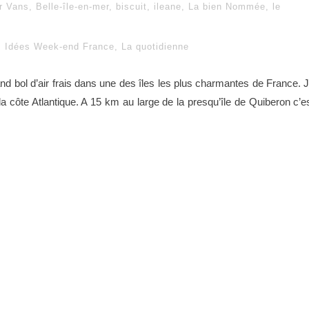
r Vans
,
Belle-île-en-mer
,
biscuit
,
ileane
,
La bien Nommée
,
le
Idées Week-end France
,
La quotidienne
d bol d’air frais dans une des îles les plus charmantes de France. 
la côte Atlantique. A 15 km au large de la presqu’île de Quiberon c’e