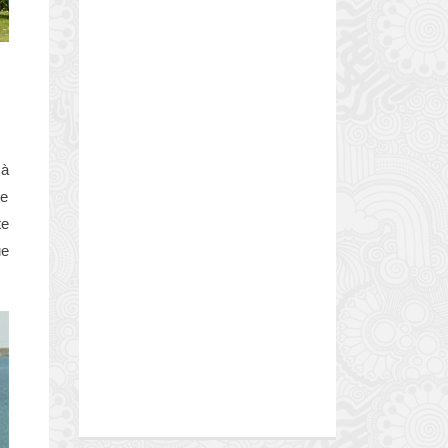
 à
de
te
ue