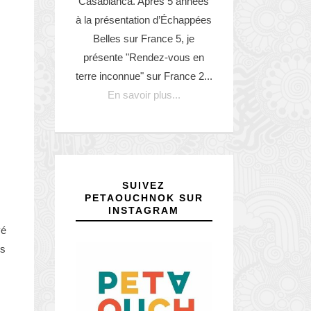
Casabianca. Après 5 années
à la présentation d’Échappées
Belles sur France 5, je
présente "Rendez-vous en
terre inconnue" sur France 2...
En savoir plus...
SUIVEZ
PETAOUCHNOK SUR
INSTAGRAM
vé
es