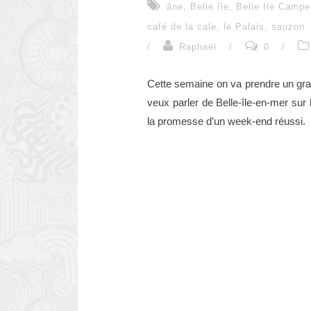
âne
,
Belle île
,
Belle Ile Campe
café de la cale
,
le Palais
,
sauzon
/
Raphaël
/
0
/
Cette semaine on va prendre un gran
veux parler de Belle-île-en-mer sur 
la promesse d’un week-end réussi.