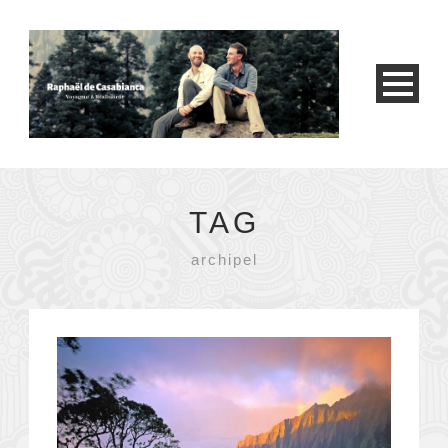
TAG
archipel