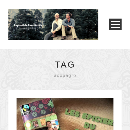
TAG
acopagro