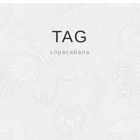
TAG
copacabana