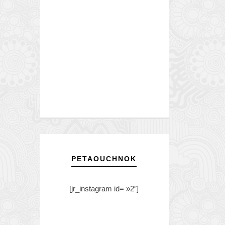
PETAOUCHNOK
[jr_instagram id= »2″]