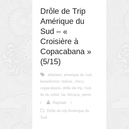
Drôle de Trip
Amérique du
Sud – «
Croisière à
Copacabana »
(5/15)
altiplano
,
amerique du sud
,
benediction
,
bolivie
,
chico
,
copacabana
,
drôle de trip
,
foot
,
ile du soleil
,
lac titicaca
,
perou
/
Raphaël
/
Drôle de trip Amérique du
Sud