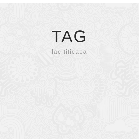
TAG
lac titicaca