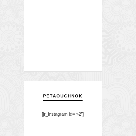
PETAOUCHNOK
[jr_instagram id= »2″]