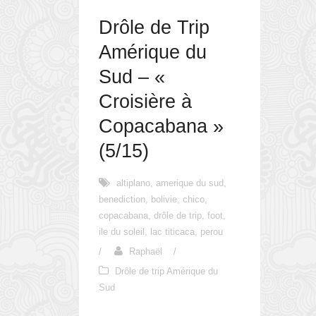
Drôle de Trip
Amérique du
Sud – «
Croisière à
Copacabana »
(5/15)
altiplano
,
amerique du sud
,
benediction
,
bolivie
,
chico
,
copacabana
,
drôle de trip
,
foot
,
ile du soleil
,
lac titicaca
,
perou
/
Raphaël
/
Drôle de trip Amérique du
Sud