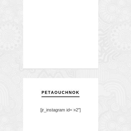
PETAOUCHNOK
[jr_instagram id= »2″]