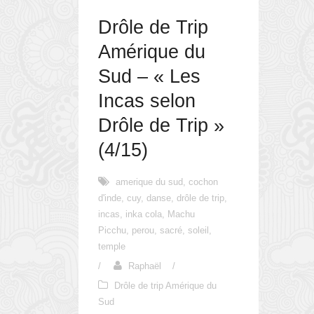
Drôle de Trip
Amérique du
Sud – « Les
Incas selon
Drôle de Trip »
(4/15)
amerique du sud
,
cochon
d'inde
,
cuy
,
danse
,
drôle de trip
,
incas
,
inka cola
,
Machu
Picchu
,
perou
,
sacré
,
soleil
,
temple
/
Raphaël
/
Drôle de trip Amérique du
Sud