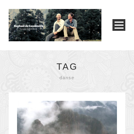
TAG
danse