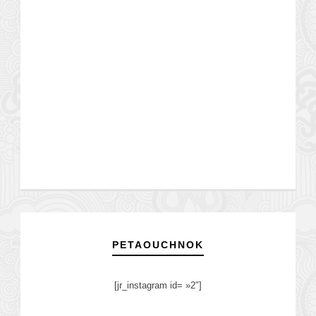
PETAOUCHNOK
[jr_instagram id= »2″]