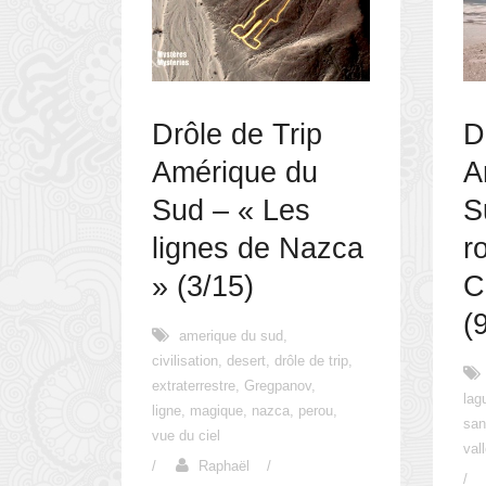
Drôle de Trip
D
Amérique du
A
Sud – « Les
S
lignes de Nazca
r
» (3/15)
C
(
amerique du sud
,
civilisation
,
desert
,
drôle de trip
,
extraterrestre
,
Gregpanov
,
lag
ligne
,
magique
,
nazca
,
perou
,
san
vue du ciel
val
/
Raphaël
/
/