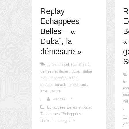
Replay
R
Echappées
E
Belles – «
B
Dubaï, la
«
démesure »
g
S
atlantis hotel
,
Burj Khalifa
,
démesure
,
desert
,
dubai
,
dubai
mall
,
echappées belles
,
fra
emirats
,
emirats arabes unis
,
mar
luxe
,
voiture
oua
/
Raphaël
/
val
Echappées Belles en Asie
,
/
Toutes mes "Echappées
Belles" en integralité
Afr