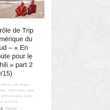
rôle de Trip
mérique du
ud – « En
oute pour le
hili » part 2
9/15)
bolivie
,
chili
,
desert
,
unes
,
multicolores
,
salar
,
 pedro atacama
,
uyuni
,
lée de la lune
Raphaël
/