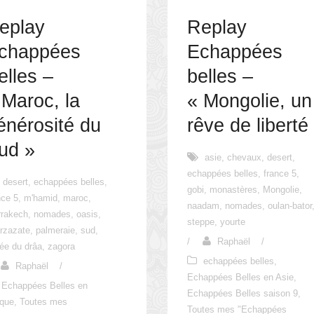
eplay
Replay
chappées
Echappées
elles –
belles –
 Maroc, la
« Mongolie, un
énérosité du
rêve de liberté
ud »
asie
,
chevaux
,
desert
,
echappées belles
,
france 5
,
desert
,
echappées belles
,
gobi
,
monastères
,
Mongolie
,
nce 5
,
m'hamid
,
maroc
,
naadam
,
nomades
,
oulan-bator
rakech
,
nomades
,
oasis
,
steppe
,
yourte
rzazate
,
palmeraie
,
sud
,
/
Raphaël
/
lée du drâa
,
zagora
echappées belles
,
Raphaël
/
Echappées Belles en Asie
,
Echappées Belles en
Echappées Belles saison 9
,
ique
,
Toutes mes
Toutes mes "Echappées