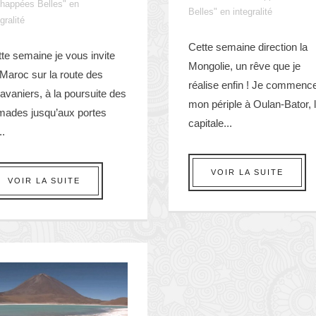
happées Belles" en
Belles" en integralité
gralité
Cette semaine direction la
te semaine je vous invite
Mongolie, un rêve que je
Maroc sur la route des
réalise enfin ! Je commenc
avaniers, à la poursuite des
mon périple à Oulan-Bator, 
mades jusqu’aux portes
capitale...
..
VOIR LA SUITE
VOIR LA SUITE