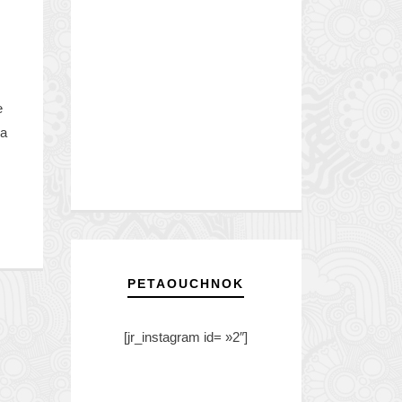
e
la
PETAOUCHNOK
[jr_instagram id= »2″]