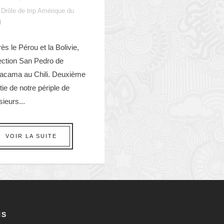
Drôle de trip Amérique du
d
ès le Pérou et la Bolivie,
ection San Pedro de
Atacama au Chili. Deuxième
tie de notre périple de
sieurs...
VOIR LA SUITE
NS