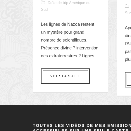
Drôle de trip Amérique du
Sud
Su
Les lignes de Nazca restent
Apr
un mystère pour grand
dir
nombre de scientifiques.
l’
Présence divine ? intervention
par
des extraterrestres ? Lignes...
plu
VOIR LA SUITE
TOUTES LES VIDÉOS DE MES EMISSIO
ACCESSIBLES SUR UNE SEULE CARTE