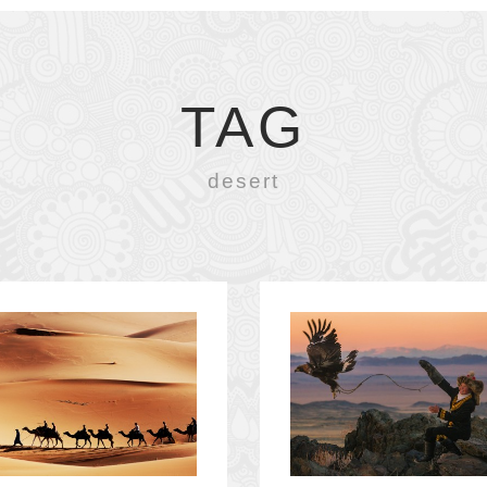
TAG
desert