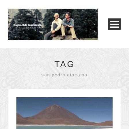
TAG
san pedro atacama