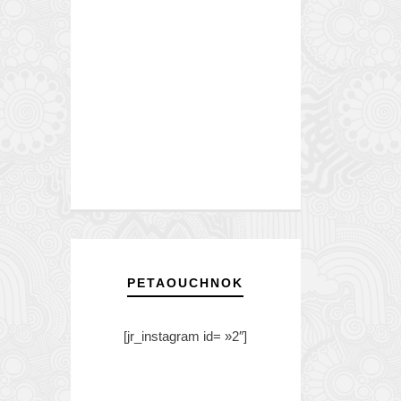
PETAOUCHNOK
[jr_instagram id= »2″]