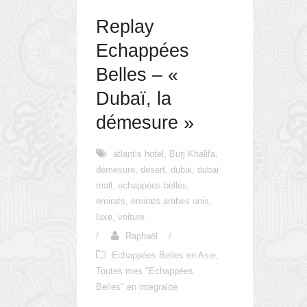
Replay
Echappées
Belles – «
Dubaï, la
démesure »
atlantis hotel
,
Burj Khalifa
,
démesure
,
desert
,
dubai
,
dubai
mall
,
echappées belles
,
emirats
,
emirats arabes unis
,
luxe
,
voiture
/
Raphaël
/
Echappées Belles en Asie
,
Toutes mes "Echappées
Belles" en integralité