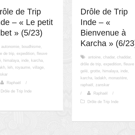
rôle de Trip
Drôle de Trip
nde – « Le petit
Inde – «
ibet » (5/23)
Bienvenue à
Karcha » (6/23
autonomie
,
boudhisme
,
le de trip
,
expedition
,
fleuve
antoine
,
chadar
,
chaddar
,
é
,
himalaya
,
inde
,
karcha
,
drôle de trip
,
expedition
,
fleuve
akh
,
leh
,
royaume
,
village
,
gelé
,
grotte
,
himalaya
,
inde
,
skar
karcha
,
ladakh
,
monastère
,
Raphaël
/
raphaël
,
zanskar
Drôle de Trip Inde
/
Raphaël
/
Drôle de Trip Inde