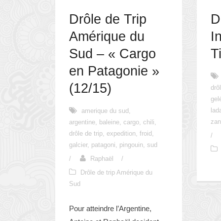
Drôle de Trip
D
Amérique du
I
Sud – « Cargo
T
en Patagonie »
(12/15)
drô
gel
lad
amerique du sud
,
zan
argentine
,
baleine
,
cargo
,
chili
,
drôle de trip
,
expedition
,
froid
,
/
galcier
,
patagoni
,
pingouin
,
sud
/
Raphaël
/
Drôle de trip Amérique du
Sud
Pour atteindre l’Argentine,