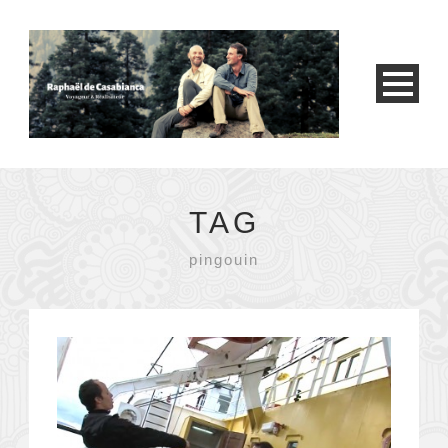
TAG
pingouin