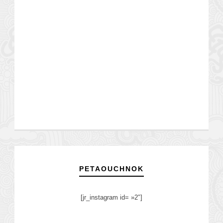
PETAOUCHNOK
[jr_instagram id= »2″]