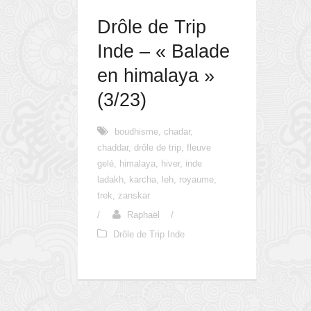
Drôle de Trip
Inde – « Balade
en himalaya »
(3/23)
boudhisme
,
chadar
,
chaddar
,
drôle de trip
,
fleuve
gelé
,
himalaya
,
hiver
,
inde
ladakh
,
karcha
,
leh
,
royaume
,
trek
,
zanskar
/
Raphaël
/
Drôle de Trip Inde