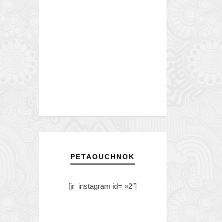
PETAOUCHNOK
[jr_instagram id= »2″]