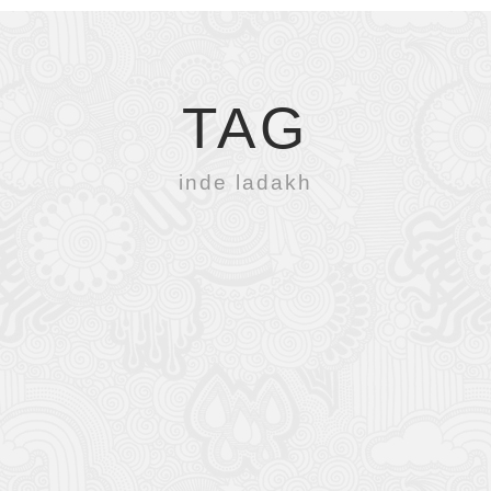
TAG
inde ladakh