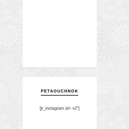
PETAOUCHNOK
[jr_instagram id= »2″]