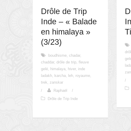
Drôle de Trip
D
Inde – « Balade
I
en himalaya »
T
(3/23)
drô
boudhisme
,
chadar
,
gel
chaddar
,
drôle de trip
,
fleuve
lad
gelé
,
himalaya
,
hiver
,
inde
zan
ladakh
,
karcha
,
leh
,
royaume
,
/
trek
,
zanskar
/
Raphaël
/
Drôle de Trip Inde