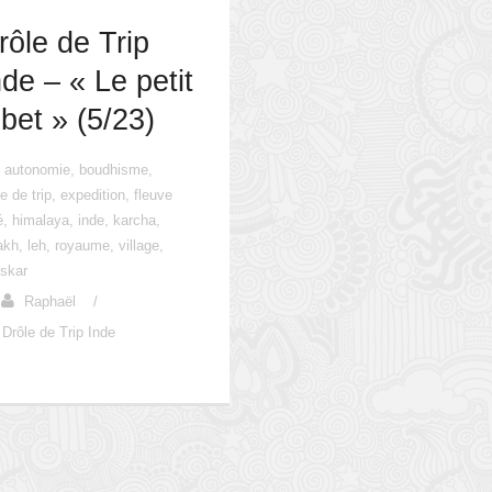
rôle de Trip
nde – « Le petit
ibet » (5/23)
autonomie
,
boudhisme
,
le de trip
,
expedition
,
fleuve
é
,
himalaya
,
inde
,
karcha
,
akh
,
leh
,
royaume
,
village
,
skar
Raphaël
/
Drôle de Trip Inde