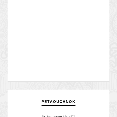
PETAOUCHNOK
[jr_instagram id= »2″]