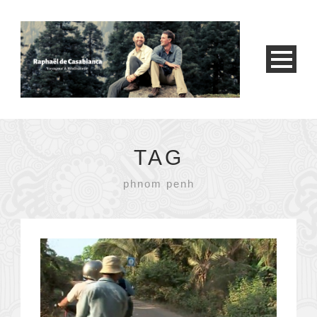
TAG
phnom penh