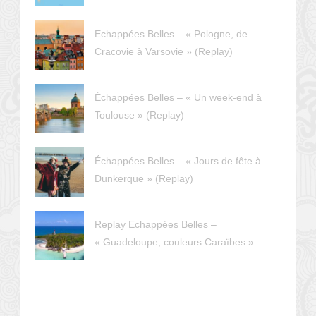
Echappées Belles – « Pologne, de
Cracovie à Varsovie » (Replay)
Échappées Belles – « Un week-end à
Toulouse » (Replay)
Échappées Belles – « Jours de fête à
Dunkerque » (Replay)
Replay Echappées Belles –
« Guadeloupe, couleurs Caraïbes »