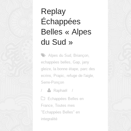
Replay
Échappées
Belles « Alpes
du Sud »
Alpes du Sud
,
Briançon
,
echappées belles
,
Gap
,
jany
gleize
,
la bonne étape
,
parc des
ecrins
,
Prapic
,
refuge de l'aigle
,
Serre-Ponçon
/
Raphaël
/
Echappées Belles en
France
,
Toutes mes
"Echappées Belles" en
integralité