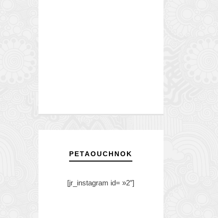
PETAOUCHNOK
[jr_instagram id= »2″]