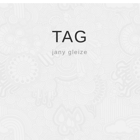
TAG
jany gleize