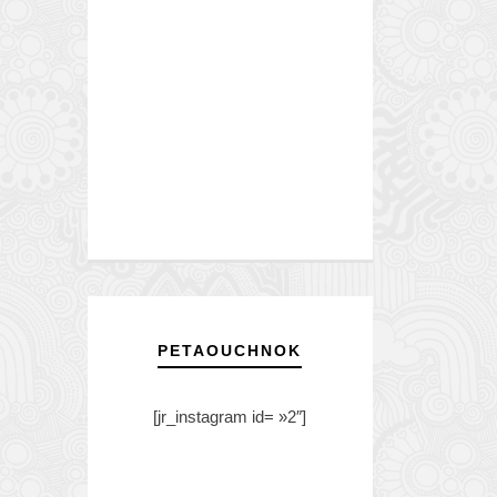
PETAOUCHNOK
[jr_instagram id= »2″]