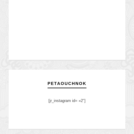
PETAOUCHNOK
[jr_instagram id= »2″]