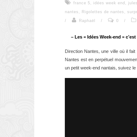
france 5
,
idées week end
,
jule
nantes
,
Rigolettes de nantes
,
surp
/
Raphaël
/
0
/
– Les « Idées Week-end » c’est
Direction Nantes, une ville où il fai
Nantes est en perpétuel mouvement
un petit week-end nantais, suivez le 