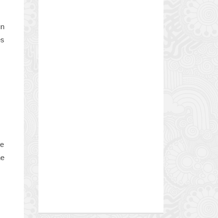
un
es
ne
ne