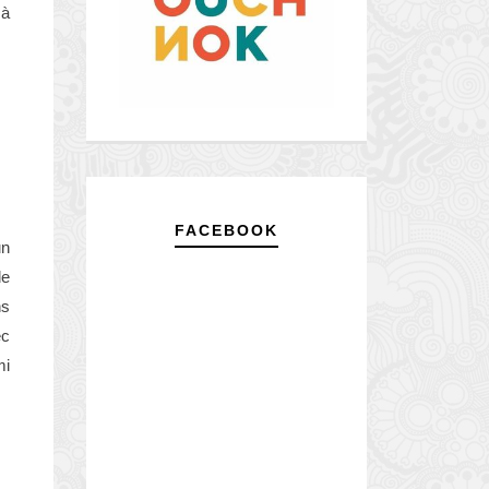
 à
FACEBOOK
un
de
ns
ec
mi