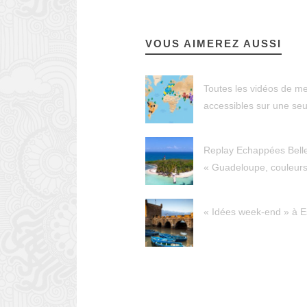
VOUS AIMEREZ AUSSI
Toutes les vidéos de m
accessibles sur une seu
Replay Echappées Bell
« Guadeloupe, couleurs
« Idées week-end » à E