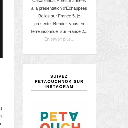
Casabianca. Après 5 années
à la présentation d’Échappées
Belles sur France 5, je
présente "Rendez-vous en
terre inconnue" sur France 2...
En savoir plus...
SUIVEZ
PETAOUCHNOK SUR
INSTAGRAM
ps
es
de