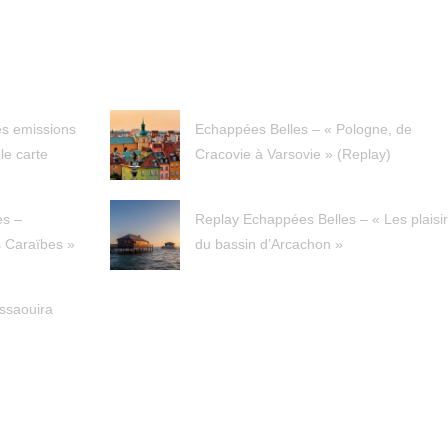
es emissions
Echappées Belles – « Pologne, de
le carte
Cracovie à Varsovie » (Replay)
es –
Replay Echappées Belles – « Les plaisi
 Caraïbes »
du bassin d’Arcachon »
ssaouira