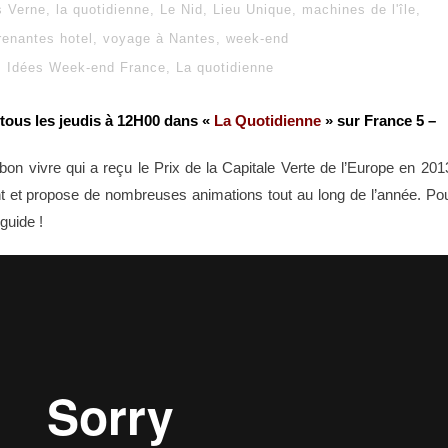
s Verne
,
la quotidienne
,
Le Nid
,
Lieu Unique
,
machines de l'île
,
renantes hotel
,
voyage à Nantes
,
week-end
Idées Week-end France
,
La quotidienne
 tous les jeudis à 12H00 dans «
La Quotidienne
» sur France 5 –
t bon vivre qui a reçu le Prix de la Capitale Verte de l’Europe en 201
 et propose de nombreuses animations tout au long de l’année. Po
guide !