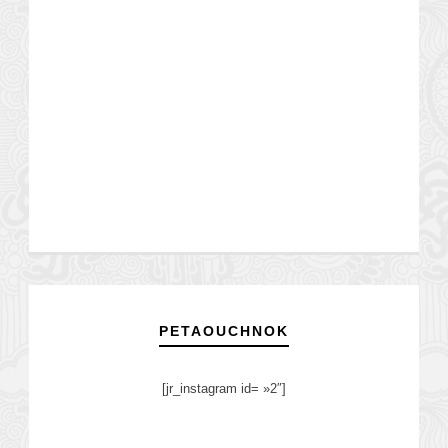
PETAOUCHNOK
[jr_instagram id= »2″]