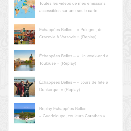
Toutes les vidéos de mes emissions
accessibles sur une seule carte
Echappées Belles – « Pologne, de
Cracovie à Varsovie » (Replay)
Échappées Belles – « Un week-end à
Toulouse » (Replay)
Échappées Belles – « Jours de fête à
Dunkerque » (Replay)
Replay Echappées Belles –
« Guadeloupe, couleurs Caraïbes »