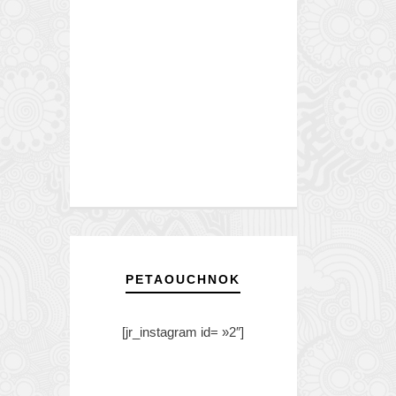
PETAOUCHNOK
[jr_instagram id= »2″]