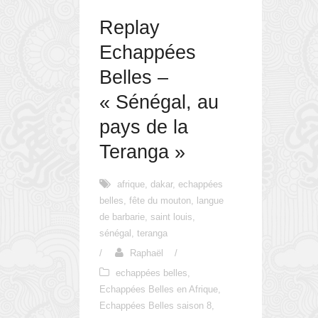
Replay
Echappées
Belles –
« Sénégal, au
pays de la
Teranga »
afrique
,
dakar
,
echappées
belles
,
fête du mouton
,
langue
de barbarie
,
saint louis
,
sénégal
,
teranga
/
Raphaël
/
echappées belles
,
Echappées Belles en Afrique
,
Echappées Belles saison 8
,