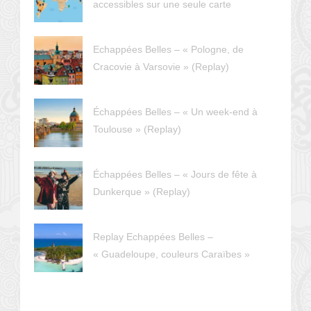
accessibles sur une seule carte
Echappées Belles – « Pologne, de
Cracovie à Varsovie » (Replay)
Échappées Belles – « Un week-end à
Toulouse » (Replay)
Échappées Belles – « Jours de fête à
Dunkerque » (Replay)
Replay Echappées Belles –
« Guadeloupe, couleurs Caraïbes »