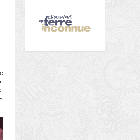
st
de
e.
e,