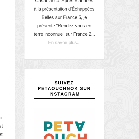
Casabianca. Après 5 années
à la présentation d’Échappées
Belles sur France 5, je
présente "Rendez-vous en
terre inconnue" sur France 2...
En savoir plus...
SUIVEZ
PETAOUCHNOK SUR
INSTAGRAM
ir
st
et