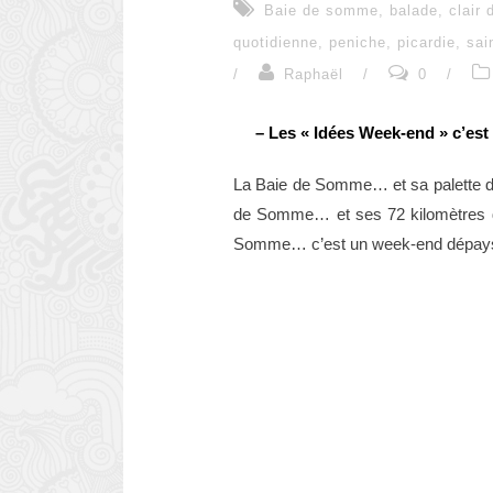
Baie de somme
,
balade
,
clair 
quotidienne
,
peniche
,
picardie
,
sai
/
Raphaël
/
0
/
– Les « Idées Week-end » c’est
La Baie de Somme… et sa palette de
de Somme… et ses 72 kilomètres de
Somme… c’est un week-end dépaysant,