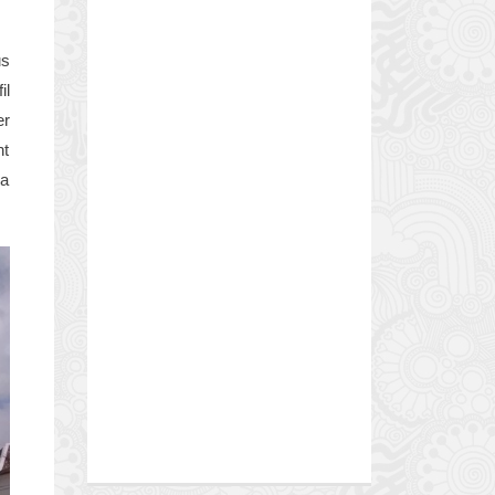
us
il
er
nt
sa