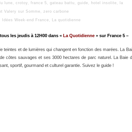
du lune
,
crotoy
,
france 5
,
gateau battu
,
guide
,
hotel insolite
,
la
nt Valery sur Somme
,
zero carbone
Idées Week-end France
,
La quotidienne
 tous les jeudis à 12H00 dans «
La Quotidienne
» sur France 5 –
 teintes et de lumières qui changent en fonction des marées. La Ba
 côtes sauvages et ses 3000 hectares de parc naturel. La Baie 
 sportif, gourmand et culturel garantie. Suivez le guide !