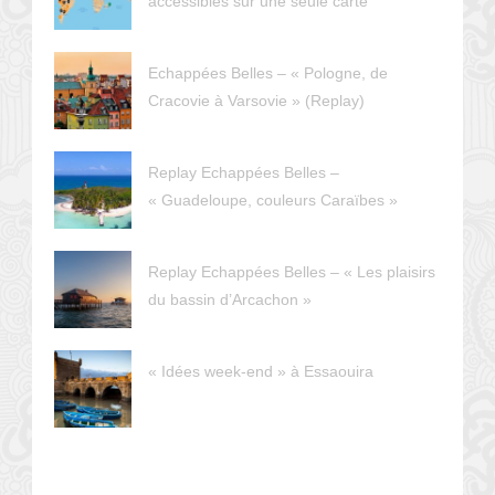
accessibles sur une seule carte
Echappées Belles – « Pologne, de
Cracovie à Varsovie » (Replay)
Replay Echappées Belles –
« Guadeloupe, couleurs Caraïbes »
Replay Echappées Belles – « Les plaisirs
du bassin d’Arcachon »
« Idées week-end » à Essaouira