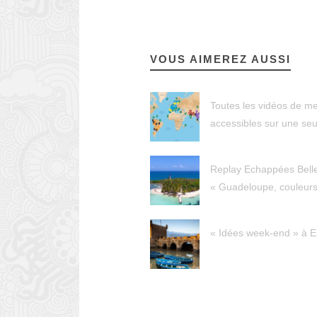
VOUS AIMEREZ AUSSI
Toutes les vidéos de m
accessibles sur une seu
Replay Echappées Bell
« Guadeloupe, couleurs
« Idées week-end » à E