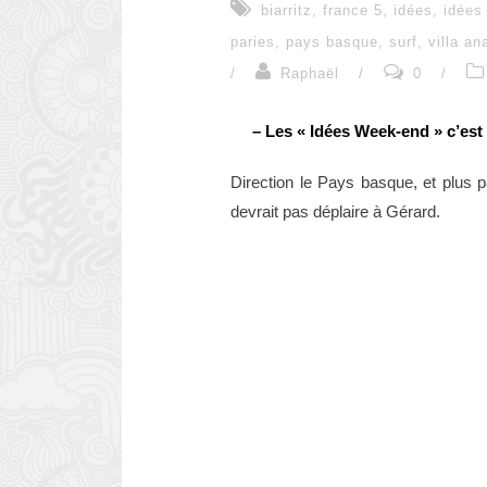
biarritz
,
france 5
,
idées
,
idées
paries
,
pays basque
,
surf
,
villa an
/
Raphaël
/
0
/
– Les « Idées Week-end » c’est
Direction le Pays basque, et plus p
devrait pas déplaire à Gérard.