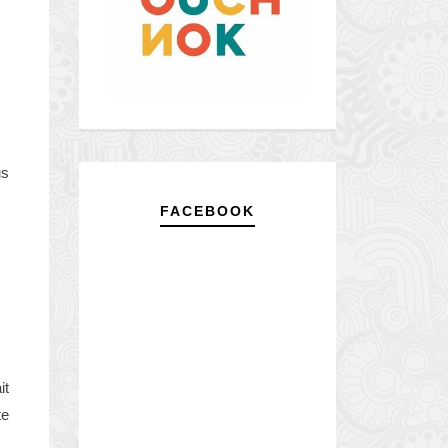
us
FACEBOOK
it
te