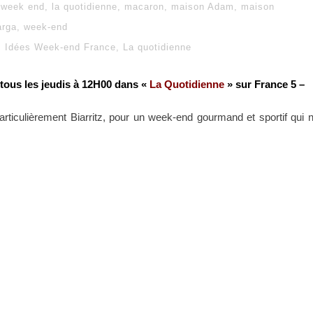
 week end
,
la quotidienne
,
macaron
,
maison Adam
,
maison
arga
,
week-end
Idées Week-end France
,
La quotidienne
 tous les jeudis à 12H00 dans «
La Quotidienne
» sur France 5 –
articulièrement Biarritz, pour un week-end gourmand et sportif qui 