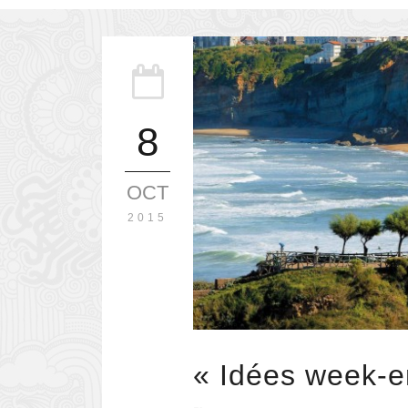
8
OCT
2015
« Idées week-en