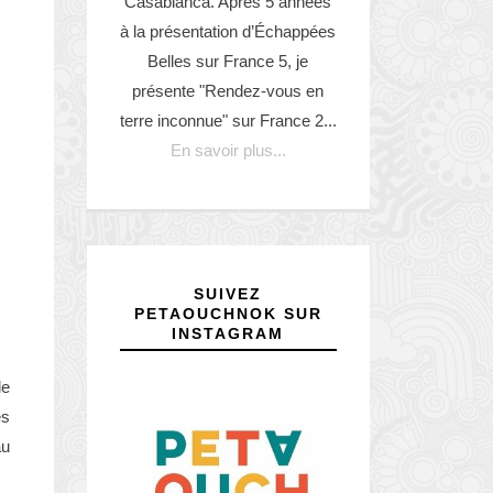
Casabianca. Après 5 années
à la présentation d’Échappées
Belles sur France 5, je
présente "Rendez-vous en
terre inconnue" sur France 2...
En savoir plus...
SUIVEZ
PETAOUCHNOK SUR
INSTAGRAM
le
es
au