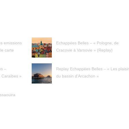
es emissions
Echappées Belles – « Pologne, de
le carte
Cracovie à Varsovie » (Replay)
es –
Replay Echappées Belles – « Les plaisi
 Caraïbes »
du bassin d’Arcachon »
ssaouira