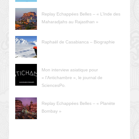
Replay Echappées Belles – « L’Inde des
Maharadjahs au Rajasthan »
Raphaël de Casabianca – Biographie
Mon interview asiatique pour
« l’Antichambre », le journal de
SciencesPo.
Replay Echappées Belles – « Planète
Bombay »