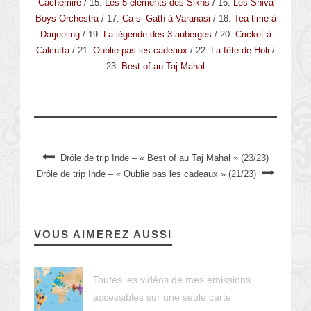
Cachemire
/ 15.
Les 5 éléments des Sikhs
/ 16.
Les Shiva
Boys Orchestra
/ 17.
Ca s’ Gath à Varanasi
/ 18.
Tea time à
Darjeeling
/ 19.
La légende des 3 auberges
/ 20.
Cricket à
Calcutta
/ 21.
Oublie pas les cadeaux
/ 22.
La fête de Holi
/
23.
Best of au Taj Mahal
Drôle de trip Inde – « Best of au Taj Mahal » (23/23)
Drôle de trip Inde – « Oublie pas les cadeaux » (21/23)
VOUS AIMEREZ AUSSI
Toutes les vidéos de mes emissions
accessibles sur une seule carte